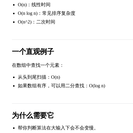
O(n)：线性时间
O(n log n)：常见排序复杂度
O(n^2)：二次时间
一个直观例子
在数组中查找一个元素：
从头到尾扫描：O(n)
如果数组有序，可以用二分查找：O(log n)
为什么需要它
帮你判断算法在大输入下会不会变慢。